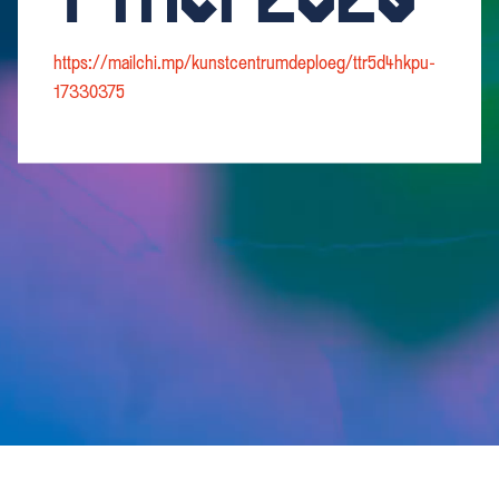
https://mailchi.mp/kunstcentrumdeploeg/ttr5d4hkpu-
17330375